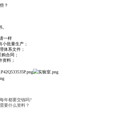
哪些？
书。
请一样
上有小批量生产；
管理体系文件；
的采购合同；
件资料；
审每年都要交钱吗?
理需要什么资料？