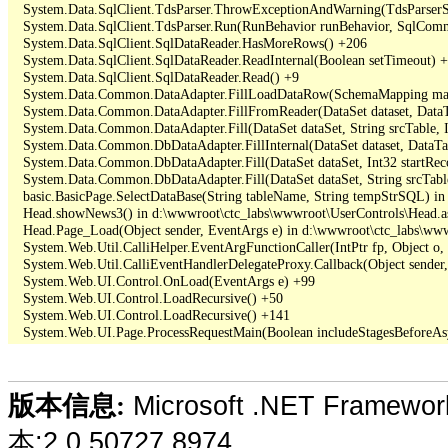
   System.Data.SqlClient.TdsParser.ThrowExceptionAndWarning(TdsParserSt
   System.Data.SqlClient.TdsParser.Run(RunBehavior runBehavior, SqlCom
   System.Data.SqlClient.SqlDataReader.HasMoreRows() +206

   System.Data.SqlClient.SqlDataReader.ReadInternal(Boolean setTimeout) +
   System.Data.SqlClient.SqlDataReader.Read() +9

   System.Data.Common.DataAdapter.FillLoadDataRow(SchemaMapping map
   System.Data.Common.DataAdapter.FillFromReader(DataSet dataset, DataTa
   System.Data.Common.DataAdapter.Fill(DataSet dataSet, String srcTable, 
   System.Data.Common.DbDataAdapter.FillInternal(DataSet dataset, DataT
   System.Data.Common.DbDataAdapter.Fill(DataSet dataSet, Int32 startR
   System.Data.Common.DbDataAdapter.Fill(DataSet dataSet, String srcTabl
   basic.BasicPage.SelectDataBase(String tableName, String tempStrSQL) i
   Head.showNews3() in d:\wwwroot\ctc_labs\wwwroot\UserControls\Head.as
   Head.Page_Load(Object sender, EventArgs e) in d:\wwwroot\ctc_labs\www
   System.Web.Util.CalliHelper.EventArgFunctionCaller(IntPtr fp, Object o, 
   System.Web.Util.CalliEventHandlerDelegateProxy.Callback(Object sender,
   System.Web.UI.Control.OnLoad(EventArgs e) +99

   System.Web.UI.Control.LoadRecursive() +50

   System.Web.UI.Control.LoadRecursive() +141

Microsoft .NET Framewo
版本信息:
本:2.0.50727.8974