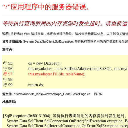
“/”应用程序中的服务器错误。
等待执行查询所用的内存资源时发生超时。请重新运
说明:
执行当前 Web 请求期间，出现未处理的异常。请检查堆栈跟踪信息，以了解有关
异常详细信息:
System.Data.SqlClient.SqlException: 等待执行查询所用的内存资
源错误:
行 95:             ds = new DataSet();

行 98: 

行 99:             return ds;
源文件:
d:\wwwroot\ctc_labs\wwwroot\App_Code\BasicPage.cs
行:
97
堆栈跟踪:
[SqlException (0x80131904): 等待执行查询所用的内存资源时发生
   System.Data.SqlClient.SqlConnection.OnError(SqlException exception, B
   System.Data.SqlClient.SqlInternalConnection.OnError(SqlException exce